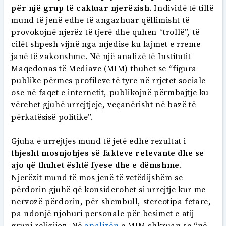
për një grup të caktuar njerëzish
. Individë të tillë
mund të jenë edhe të angazhuar qëllimisht të
provokojnë njerëz të tjerë dhe quhen “trollë”, të
cilët shpesh vijnë nga mjedise ku lajmet e rreme
janë të zakonshme. Në një analizë të Institutit
Maqedonas të Mediave (MIM) thuhet se “figura
publike përmes profileve të tyre në rrjetet sociale
ose në faqet e internetit, publikojnë përmbajtje ku
vërehet gjuhë urrejtjeje, veçanërisht në bazë të
përkatësisë politike”.
Gjuha e urrejtjes mund të jetë edhe rezultat i
thjesht
mosnjohjes së fakteve relevante dhe se
ajo që thuhet është fyese dhe e dëmshme
.
Njerëzit mund të mos jenë të vetëdijshëm se
përdorin gjuhë që konsiderohet si urrejtje kur me
nervozë përdorin, për shembull, stereotipa fetare,
pa ndonjë njohuri personale për besimet e atij
grupi religjioz. Në
analizën
e MIM shkruan se “në