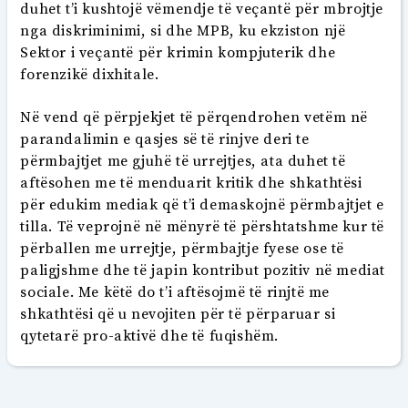
duhet t’i kushtojë vëmendje të veçantë për mbrojtje
nga diskriminimi, si dhe MPB, ku ekziston një
Sektor i veçantë për krimin kompjuterik dhe
forenzikë dixhitale.
Në vend që përpjekjet të përqendrohen vetëm në
parandalimin e qasjes së të rinjve deri te
përmbajtjet me gjuhë të urrejtjes, ata duhet të
aftësohen me të menduarit kritik dhe shkathtësi
për edukim mediak që t’i demaskojnë përmbajtjet e
tilla. Të veprojnë në mënyrë të përshtatshme kur të
përballen me urrejtje, përmbajtje fyese ose të
paligjshme dhe të japin kontribut pozitiv në mediat
sociale. Me këtë do t’i aftësojmë të rinjtë me
shkathtësi që u nevojiten për të përparuar si
qytetarë pro-aktivë dhe të fuqishëm.