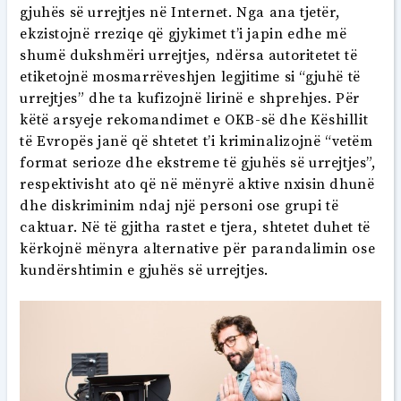
gjuhës së urrejtjes në Internet. Nga ana tjetër,
ekzistojnë rreziqe që gjykimet t’i japin edhe më
shumë dukshmëri urrejtjes, ndërsa autoritetet të
etiketojnë mosmarrëveshjen legjitime si “gjuhë të
urrejtjes” dhe ta kufizojnë lirinë e shprehjes. Për
këtë arsyeje rekomandimet e OKB-së dhe Këshillit
të Evropës janë që shtetet t’i kriminalizojnë “vetëm
format serioze dhe ekstreme të gjuhës së urrejtjes”,
respektivisht ato që në mënyrë aktive nxisin dhunë
dhe diskriminim ndaj një personi ose grupi të
caktuar. Në të gjitha rastet e tjera, shtetet duhet të
kërkojnë mënyra alternative për parandalimin ose
kundërshtimin e gjuhës së urrejtjes.