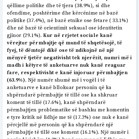
qëllime politike dhe të tjera (38.9%), si dhe
ofendime, poshtërime dhe kërcënime në bazë
politike (37.4%), në bazë etnike ose fetare ( 33.1%)
dhe në bazë të orientimit seksual ose identitetin
gjinor (29.1%).
Kur në rrjetet sociale kanë
vërejtur përmbajtje që mund të shqetësojë, të
fyej, të dëmtojë dikë ose të ndikojnë në një
mënyrë tjetër negativisht tek njerëzit, numri më i
madh i këtyre të anketuarve nuk kanë reaguar
fare, respektivisht e kanë injoruar përmbajtjen
(63.9%)
. Një numër shumë më i vogël i të
anketuarve e kanë bllokuar personin që ka
shpërndarë përmbajtje të tillë ose ka shkruar
koment të tillë (17.6%), kanë shpërndarë
përmbajtjen problematike së bashku me komentin
e tyre kritik në lidhje me të (17.2%) ose nuk e kanë
përcjellë më personin që ka shpërndarë një
përmbajtje të tillë ose koment (16.1%). Një numër i