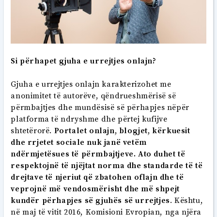
Si përhapet gjuha e urrejtjes onlajn?
Gjuha e urrejtjes onlajn karakterizohet me
anonimitet të autorëve, qëndrueshmërisë së
përmbajtjes dhe mundësisë së përhapjes nëpër
platforma të ndryshme dhe përtej kufijve
shtetërorë.
Portalet onlajn, blogjet, kërkuesit
dhe rrjetet sociale nuk janë vetëm
ndërmjetësues të përmbajtjeve. Ato duhet të
respektojnë të njëjtat norma dhe standarde të të
drejtave të njeriut që zbatohen oflajn dhe të
veprojnë më vendosmërisht dhe më shpejt
kundër përhapjes së gjuhës së urrejtjes
. Kështu,
në maj të vitit 2016, Komisioni Evropian, nga njëra