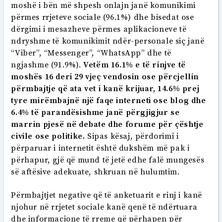
moshë i bën më shpesh onlajn janë komunikimi
përmes rrjeteve sociale (96.1%) dhe bisedat ose
dërgimi i mesazheve përmes aplikacioneve të
ndryshme të komunikimit ndër-personale siç janë
“Viber”, “Messenger”, “WhatsApp” dhe të
ngjashme (91.9%).
Vetëm 16.1% e të rinjve të
moshës 16 deri 29 vjeç vendosin ose përcjellin
përmbajtje që ata vet i kanë krijuar, 14.6% prej
tyre mirëmbajnë një faqe interneti ose blog dhe
6.4% të parandësishme janë përgjigjur se
marrin pjesë në debate dhe forume për çështje
civile ose politike.
Sipas kësaj, përdorimi i
përparuar i internetit është dukshëm më pak i
përhapur, gjë që mund të jetë edhe falë mungesës
së aftësive adekuate, shkruan në hulumtim.
Përmbajtjet negative që të anketuarit e rinj i kanë
njohur në rrjetet sociale kanë qenë të ndërtuara
dhe informacione të rreme që përhapen për