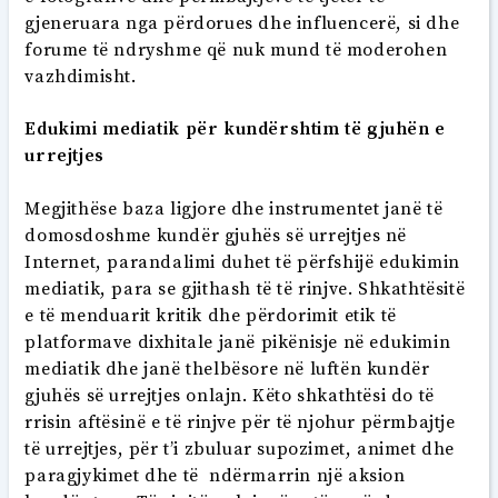
gjeneruara nga përdorues dhe influencerë, si dhe
forume të ndryshme që nuk mund të moderohen
vazhdimisht.
Edukimi mediatik për kundërshtim të gjuhën e
urrejtjes
Megjithëse baza ligjore dhe instrumentet janë të
domosdoshme kundër gjuhës së urrejtjes në
Internet, parandalimi duhet të përfshijë edukimin
mediatik, para se gjithash të të rinjve. Shkathtësitë
e të menduarit kritik dhe përdorimit etik të
platformave dixhitale janë pikënisje në edukimin
mediatik dhe janë thelbësore në luftën kundër
gjuhës së urrejtjes onlajn. Këto shkathtësi do të
rrisin aftësinë e të rinjve për të njohur përmbajtje
të urrejtjes, për t’i zbuluar supozimet, animet dhe
paragjykimet dhe të ndërmarrin një aksion