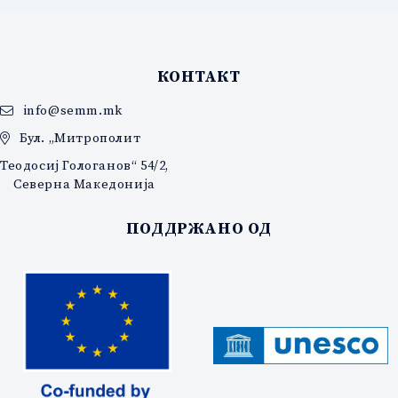
КОНТАКТ
info@semm.mk
Бул. „Митрополит
Теодосиј Гологанов“ 54/2,
Северна Македонија
ПОДДРЖАНО ОД