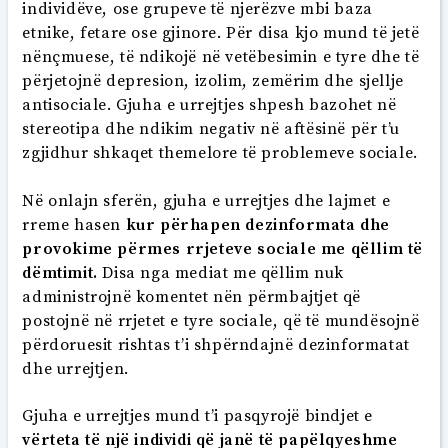
individëve, ose grupeve të njerëzve mbi baza
etnike, fetare ose gjinore. Për disa kjo mund të jetë
nënçmuese, të ndikojë në vetëbesimin e tyre dhe të
përjetojnë depresion, izolim, zemërim dhe sjellje
antisociale. Gjuha e urrejtjes shpesh bazohet në
stereotipa dhe ndikim negativ në aftësinë për t’u
zgjidhur shkaqet themelore të problemeve sociale.
Në onlajn sferën, gjuha e urrejtjes dhe lajmet e
rreme hasen
kur përhapen dezinformata dhe
provokime përmes rrjeteve sociale me qëllim të
dëmtimit.
Disa nga mediat me qëllim nuk
administrojnë komentet nën përmbajtjet që
postojnë në rrjetet e tyre sociale, që të mundësojnë
përdoruesit rishtas t’i shpërndajnë dezinformatat
dhe urrejtjen.
Gjuha e urrejtjes mund t’i pasqyrojë bindjet e
vërteta të një individi që janë të papëlqyeshme