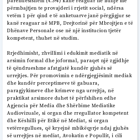
parëndësishëm (4.3%) kanë reaguar në lidhje me
përmbajtjen te provajderi i rrjetit social, ndërsa
vetëm 1 për qind e të anketuarve janë përgjigjur se
kanë reaguar në MPB, Drejtorinë për Mbrojtjen e të
Dhënave Personale ose në një institucion tjetër
kompetent, thuhet në studim.
Rrjedhimisht, zhvillimi i edukimit mediatik në
arsimin formal dhe joformal, paraqet një zgjidhje
të qëndrueshme afatgjatë kundër gjuhës së
urrejtjes. Për promovimin e ndërgjegjësimit mediak
dhe kundër perceptimeve të gabuara,
paragjykimeve dhe krimeve nga urrejtja, në
praktikat arsimore duhet të përfshihen edhe
Agjencia për Media dhe Shërbime Mediatike
Audiovizuale, si organ dhe rregullator kompetent
dhe Këshilli për Etikë në Mediat, si organ
vetërregullues, që kryejnë mbikëqyrje ndaj gjuhës
së urrejtjes në mediat, Avokatin e Popullit, i cili