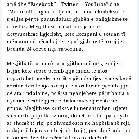
anë dhe “Facebook”, “Twitter”, “YouTube” dhe
“Microsoft”, nga ana tjetër, miratuan kodeksin e
sjelljes për të parandaluar gjuhën e paligjshme të
urrejtjes. Megjithëse masat nuk janë të
detyrueshme ligjërisht, këto kompani u zotuan t’i
mënjanojnë përmbajtjet e paligjshme të urrejtjes
brenda 24 orëve nga raportimi.
Megjithatë, ata nuk janë gjithmonë në gjendje ta
bëjnë këtë sepse përmbajtja mund të mos
raportohet, moderatorët e përmbajtjes të mos kenë
arritur deri te ajo ose ajo të mos bie në përmbajtjet
që ata i ndalojnë, ndërsa nganjëherë përmbajtja e
dyshimtë është pjesë e diskutimeve private në
grupe. Megjithëse kritikave iu nënshtrohen rrjetet
sociale të popullarizuara, duhet të kihet parasysh
se shumë të rinj po zhvendosen në hapësira të reja
onlajn të lojërave (drejtpërdrejt), për shpërndarjen
e fotografive dhe përmbajtjeve të tjetër të