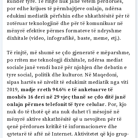
kundër tyre. Të rinjtë nuk janë vetëm përdorues,
por edhe krijues të përmbajtjeve onlajn, ndërsa
edukimi mediatik përfshin edhe shkathtësitë për të
zotëruar teknologjinë dhe për të komunikuar në
mënyrë efektive përmes formateve të ndryshme
dixhitale (video, infografikë, baste, meme, etj.).
Të rinjtë, më shumë se çdo gjeneratë e mëparshme,
po rriten me teknologji dixhitale, ndërsa mediat
sociale janë vendi bazë për njohjen dhe debatin e
tyre social, politik dhe kulturor. Në Maqedoni,
sipas hartës së nivelit të edukimit mediatik nga viti
2019,
madje rreth 94.6% e të anketuarve të
moshës 16 deri në 29 vjeç thanë se çdo ditë janë
onlajn përmes telefonit të tyre celular
. Por, kjo
nuk do të thotë që ata nuk duhet t’i mësojnë në
mënyrë aktive shkathtësitë që u nevojiten për të
qenë përdorues kritikë të informacioneve dhe
qytetarë të aftë në Internet. Aktivitetet që kjo grup-