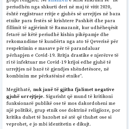
periudhën nga shkurti deri në maj të vitit 2020,
është regjistruar rritje e gjuhës së urrejtjes në baza
etnike para festës së krishtere Pashkët dhe para
fillimit të agjërimit të Ramazanit, kur udhëheqësit
fetarë në këtë periudhë kishin pikëpamje dhe
rekomandime të kundërta nga ato të Qeverisë për
respektimin e masave për të parandaluar
përhapjen e Covid-19. Rritja drastike e njerëzve të
ri të infektuar me Covid-19 krijoi edhe gjuhë të
urrejtjes në bazë të gjendjes shëndetësore, në
kombinim me përkatësinë etnike”.
Megjithatë,
nuk janë të gjitha fjalimet negative
gjuhë urrejtjeje
. Sigurisht që mund të kritikoni
funksionarë publikë ose të mos dakordoheni me
një politikë, grup etnik ose doktrinë religjioze, por
kritika duhet të bazohet në atë që thuhet ose si
veprohet, e jo mbi identitetin e dikujt.