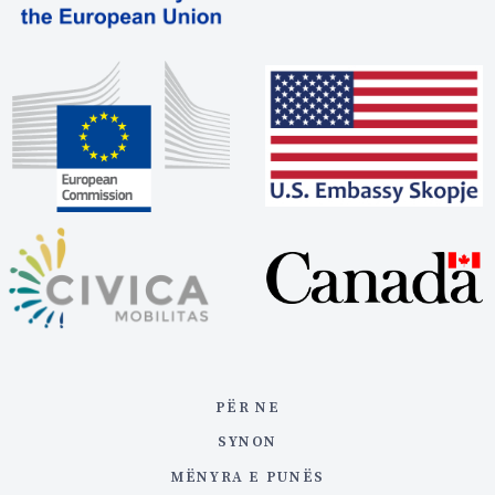
PËR NE
SYNON
MËNYRA E PUNËS