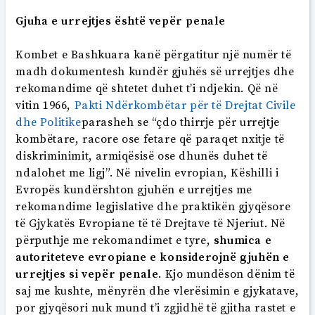
Gjuha e urrejtjes është vepër penale
Kombet e Bashkuara kanë përgatitur një numër të
madh dokumentesh kundër gjuhës së urrejtjes dhe
rekomandime që shtetet duhet t’i ndjekin. Që në
vitin 1966,
Pakti Ndërkombëtar për të Drejtat Civile
dhe Politike
parasheh se “çdo thirrje për urrejtje
kombëtare, racore ose fetare që paraqet nxitje të
diskriminimit, armiqësisë ose dhunës duhet të
ndalohet me ligj”. Në nivelin evropian, Këshilli i
Evropës kundërshton gjuhën e urrejtjes me
rekomandime legjislative dhe praktikën gjyqësore
të Gjykatës Evropiane të të Drejtave të Njeriut. Në
përputhje me rekomandimet e tyre,
shumica e
autoriteteve evropiane e konsiderojnë gjuhën e
urrejtjes si vepër penale
. Kjo mundëson dënim të
saj me kushte, mënyrën dhe vlerësimin e gjykatave,
por gjyqësori nuk mund t’i zgjidhë të gjitha rastet e