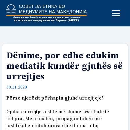
Skip
to
content
Dënime, por edhe edukim
mediatik kundër gjuhës së
urrejtjes
30.11.2020
Përse njerëzit përhapin gjuhë urrejtjeje?
Gjuha e urrejtjes është më shumë sesa fjalë të
ashpra. Me të nxiten, propagandohen ose
justifikohen intoleranca dhe dhuna ndaj