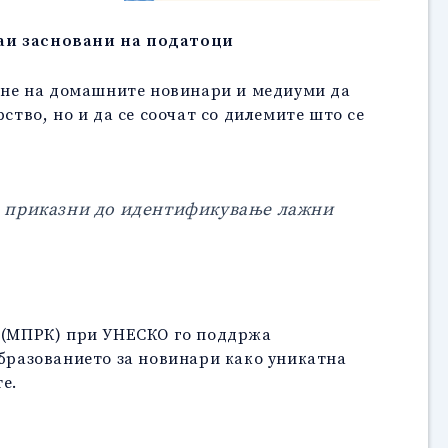
аи засновани на податоци
огне на домашните новинари и медиуми да
ство, но и да се соочат со дилемите што се
е приказни до идентификување лажни
е (МПРК) при УНЕСКО го поддржа
образованието за новинари како уникатна
е.