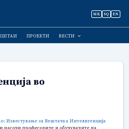
MK
SQ
EN
ЕШТАИ
ПРОЕКТИ
ВЕСТИ
енција во
о: Известување за Вештачка Интелигенција
 ги насочи професорите и обучувачите на