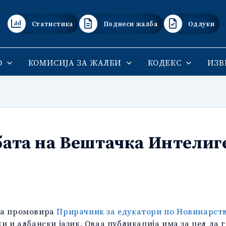
Статистика
Поднеси жалба
Одлуки
О
КОМИСИЈА ЗА ЖАЛБИ
КОДЕКС
ИЗВ
ата на Вештачка Интелиг
ија промовира
Прирачник за едукатори по Новинарств
и и албански јазик. Оваа публикација има за цел да