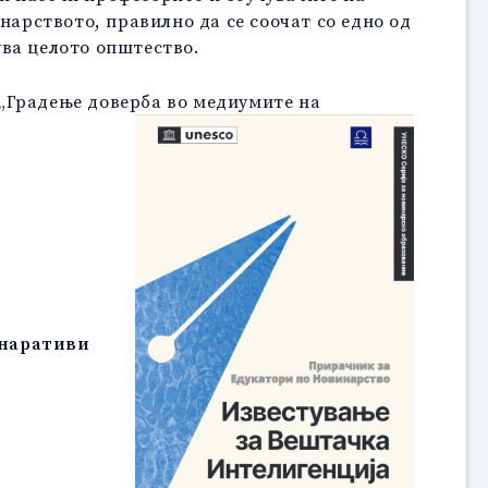
нарството, правилно да се соочат со едно од
ува целото општество.
„Градење доверба во медиумите на
 наративи