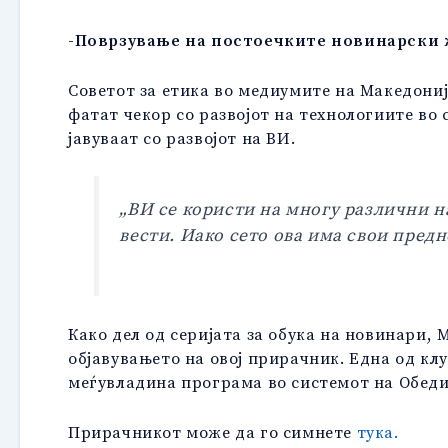
-Поврзување на постоечките новинарски 
Советот за етика во медиумите на Македониј
фатат чекор со развојот на технологиите во 
јавуваат со развојот на ВИ.
„ВИ се користи на многу различни 
вести. Иако сето ова има свои предн
Како дел од серијата за обука на новинари
објавувањето на овој прирачник. Една од кл
меѓувладина програма во системот на Обеди
Прирачникот може да го симнете
тука.