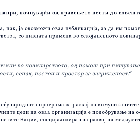
жанри, почнувајќи од правењето вести до извешт
а, пак, ја овозможи оваа публикација, за да им пом
светот, со нивната примена во секојдневното новинар
начини во новинарството, од помош при пишувањ
ости, сепак, постои и простор за загриженост.“
, Меѓународната програма за развој на комуникациит
учните цели на оваа организација е подобрување на 
нетите Нации, специјализиран за развој на медиумит