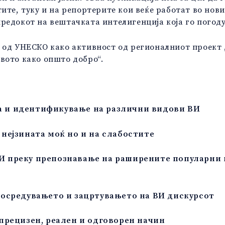
ите, туку и на репортерите кои веќе работат во нови
редокот на вештачката интелигенција која го погод
 од УНЕСКО како активност од регионалниот проект 
вото како општо добро“.
а и идентификување на различни видови ВИ
 нејзината моќ но и на слабостите
ВИ преку препознавање на раширените популарни
посредувањето и зацртувањето на ВИ дискурсот
 прецизен, реален и одговорен начин