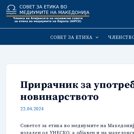
Skip
to
content
СОВЕТ ЗА ЕТИКА
ЧЛЕНСТВ
Прирачник за употреб
новинарството
22.04.2024
Советот за етика во медиумите на Македон
издаден од УНЕСКО, а објавен и на македонск