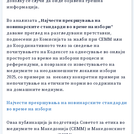
доколку се случи да биде објавена грешна
информација.
Во анализата
„Најчести прекршувања на
новинарските стандарди во време на избори“
даваме преглед на разгледувани претставки,
поднесени до Комисијата за жалби при СЕММ или
до Координативното тело за следење на
почитувањето на Кодексот за однесување во онлајн
просторот за време на изборни процеси и
референдуми, а поврзани со известувањето на
медиумите за неодамнешните локални избори
2025, со примери за неколку конкретни примери за
непочитување на етичките норми во содржината
на домашните медиуми.
Најчести прекршувања на новинарските стандарди
во време на избори
Оваа публикација ја подготвија Советот за етика во
медиумите на Македонија (СЕММ) и Македонскиот