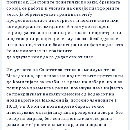
притисок. Жестоките политички пораки, брзината
со која се работи и улогата на онлајн платформите
често ја обременуваат границата меѓу
професионалниот интегритет и политичкото или
комерцијалното влијание. А токму во изборен
период улогата на новинарите, како непристрасни
и одговорни репортери, е клучна за обезбедување
навремени, точни и балансирани информации што
ќе им помогнат на граѓаните
да одлучат кому да го дадат својот глас.
Искуството на Советот за етика во медиумите на
Македонија, врз основа на поднесените претставки
до Комисијата за жалби, за време на избори, но и во
поширока временска рамка, покажува дека најчесто
се прекршуваат неколку членови од Кодексот на
новинарите на Македонија, поточно членовите 1,
10, 13, 8 и 3, кои од новинарите бараат точно
известување од најмалку два проверени извори, без
говор на омраза, без сензационализам, со јасна
разлика меѓу вест и коментар, и со исправка