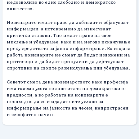
недозволиво во едно слободно и демократско
општество.
Новинарите имаат право да добиваат и објавуваат
информации, а истовремено да изнесуваат
критички ставови. Тие имаат право на свое
мислење и убедување, како и на негово искажување
преку средствата за јавно информирање. Во својата
работа новинарите не смеат да бидат изложени на
притисоци и да бидат принудени да дејствуваат
спротивно на своите размислувања или убедувања.
Советот смета дека новинарството како професија
има голема улога во заштитата на демократските
вредности, а во работата на новинарите е
неопходно да се создадат сите услови за
информирање на јавноста на чесен, непристрасен
и сеопфатен начин.