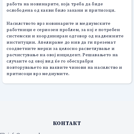
работа на новинарите, која треба да биде
ослободена од какви било закани и притисоци.
Насилството врз новинарите и медиумските
работници е сериозен проблем, за кој е потребен
системски и координиран одговор од надлежните
институции. Апелираме до нив да ги преземат
соодветните мерки за целосно расветлување и
расчистување на овој инцидент. Решавањето на
случаите од овој вид ќе го обесхрабри
повторувањето на ваквите чинови на насилство и
притисоци врз медиумите.
КОНТАКТ