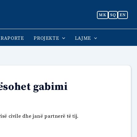
MK
SQ
EN
RAPORTE
PROJEKTE
LAJME
ësohet gabimi
 civile dhe janë partnerë të tij.