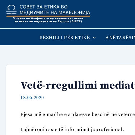
Skip
to
content
KËSHILLI PËR ETIKË
ANËTARËSI
Vetë-rregullimi mediat
18.05.2020
Pjesa më e madhe e ankuesve besojnë në vetërregu
Lajmëroni raste të informimit joprofesional.