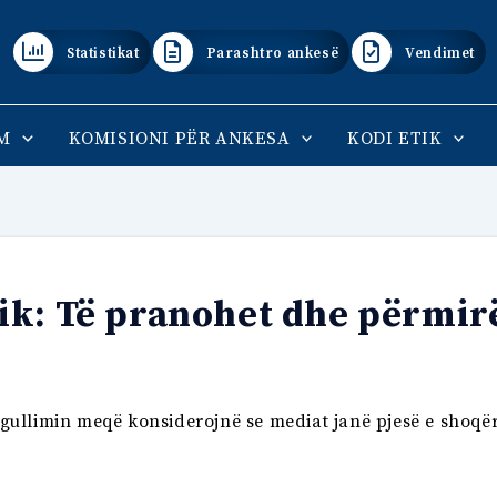
Statistikat
Parashtro ankesë
Vendimet
M
KOMISIONI PËR ANKESA
KODI ETIK
ik: Të pranohet dhe përmir
llimin meqë konsiderojnë se mediat janë pjesë e shoqërisë