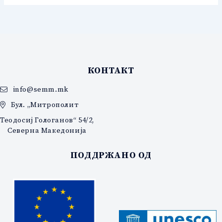
КОНТАКТ
info@semm.mk
Бул. „Митрополит
Теодосиј Гологанов“ 54/2,
Северна Македонија
ПОДДРЖАНО ОД