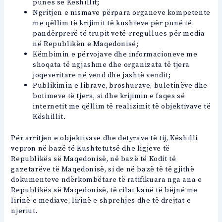
punës së Këshillit;
Ngritjen e nismave përpara organeve kompetente
me qëllim të krijimit të kushteve për punë të
pandërprerë të trupit vetë-rregullues për media
në Republikën e Maqedonisë;
Këmbimin e përvojave dhe informacioneve me
shoqata të ngjashme dhe organizata të tjera
joqeveritare në vend dhe jashtë vendit;
Publikimin e librave, broshurave, buletinëve dhe
botimeve të tjera, si dhe krijimin e faqes së
internetit me qëllim të realizimit të objektivave të
Këshillit.
Për arritjen e objektivave dhe detyrave të tij, Këshilli
vepron në bazë të Kushtetutsë dhe ligjeve të
Republikës së Maqedonisë, në bazë të Kodit të
gazetarëve të Maqedonisë, si de në bazë të të gjithë
dokumenteve ndërkombëtare të ratifikuara nga ana e
Republikës së Maqedonisë, të cilat kanë të bëjnë me
lirinë e mediave, lirinë e shprehjes dhe të drejtat e
njeriut.