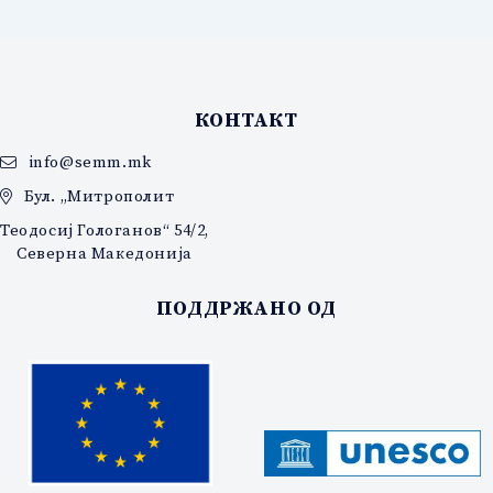
КОНТАКТ
info@semm.mk
Бул. „Митрополит
Теодосиј Гологанов“ 54/2,
Северна Македонија
ПОДДРЖАНО ОД