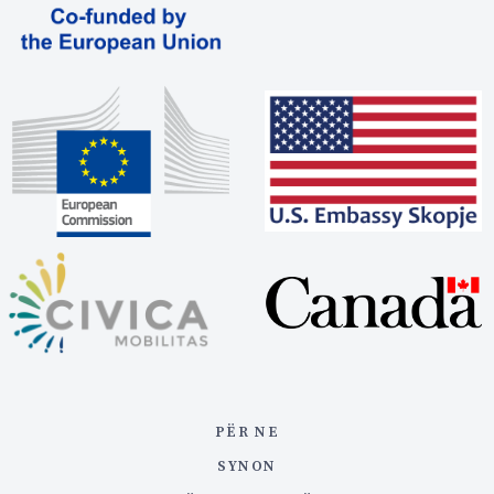
PËR NE
SYNON