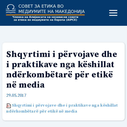
Skip
to
content
Shqyrtimi i përvojave dhe
i praktikave nga këshillat
ndërkombëtarë për etikë
në media
29.05.2017
Shqyrtimi i përvojave dhe i praktikave nga këshillat
ndërkombëtarë për etikë në media