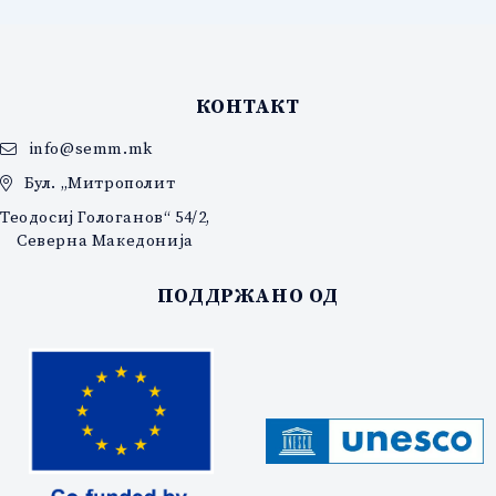
КОНТАКТ
info@semm.mk
Бул. „Митрополит
Теодосиј Гологанов“ 54/2,
Северна Македонија
ПОДДРЖАНО ОД