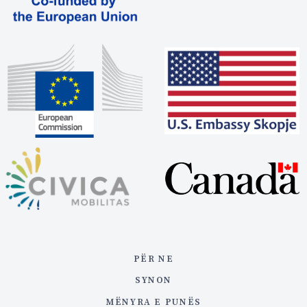
PËR NE
SYNON
MËNYRA E PUNËS