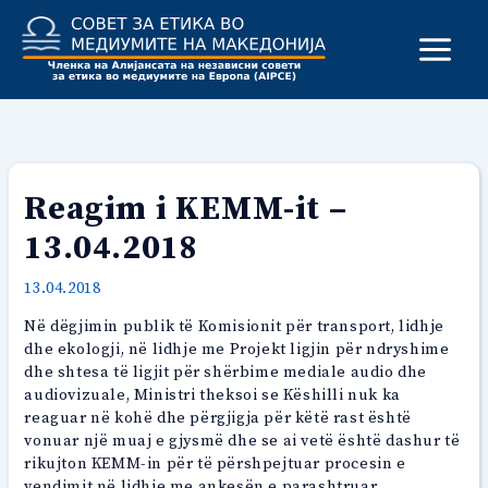
Skip
to
content
Reagim i KEMM-it –
13.04.2018
13.04.2018
Në dëgjimin publik të Komisionit për transport, lidhje
dhe ekologji, në lidhje me Projekt ligjin për ndryshime
dhe shtesa të ligjit për shërbime mediale audio dhe
audiovizuale, Ministri theksoi se Këshilli nuk ka
reaguar në kohë dhe përgjigja për këtë rast është
vonuar një muaj e gjysmë dhe se ai vetë është dashur të
rikujton KEMM-in për të përshpejtuar procesin e
vendimit në lidhje me ankesën e parashtruar.