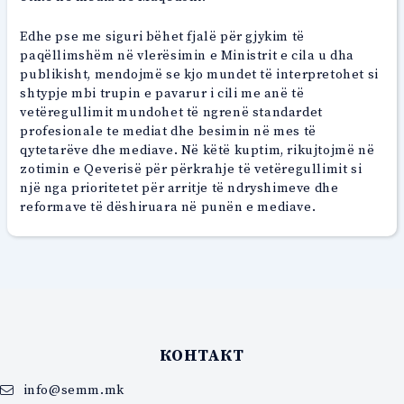
Edhe pse me siguri bëhet fjalë për gjykim të
paqëllimshëm në vlerësimin e Ministrit e cila u dha
publikisht, mendojmë se kjo mundet të interpretohet si
shtypje mbi trupin e pavarur i cili me anë të
vetëregullimit mundohet të ngrenë standardet
profesionale te mediat dhe besimin në mes të
qytetarëve dhe mediave. Në këtë kuptim, rikujtojmë në
zotimin e Qeverisë për përkrahje të vetëregullimit si
një nga prioritetet për arritje të ndryshimeve dhe
reformave të dëshiruara në punën e mediave.
КОНТАКТ
info@semm.mk