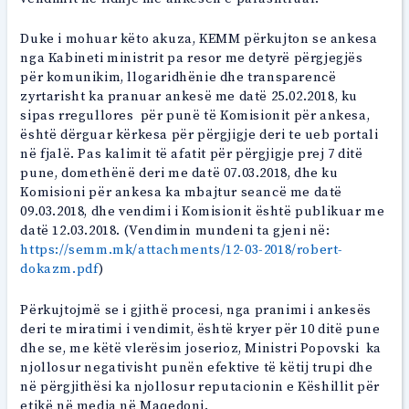
Duke i mohuar këto akuza, KEMM përkujton se ankesa
nga Kabineti ministrit pa resor me detyrë përgjegjës
për komunikim, llogaridhënie dhe transparencë
zyrtarisht ka pranuar ankesë me datë 25.02.2018, ku
sipas rregullores për punë të Komisionit për ankesa,
është dërguar kërkesa për përgjigje deri te ueb portali
në fjalë. Pas kalimit të afatit për përgjigje prej 7 ditë
pune, domethënë deri me datë 07.03.2018, dhe ku
Komisioni për ankesa ka mbajtur seancë me datë
09.03.2018, dhe vendimi i Komisionit është publikuar me
datë 12.03.2018. (Vendimin mundeni ta gjeni në:
https://semm.mk/attachments/12-03-2018/robert-
dokazm.pdf
)
Përkujtojmë se i gjithë procesi, nga pranimi i ankesës
deri te miratimi i vendimit, është kryer për 10 ditë pune
dhe se, me këtë vlerësim joserioz, Ministri Popovski ka
njollosur negativisht punën efektive të këtij trupi dhe
në përgjithësi ka njollosur reputacionin e Këshillit për
etikë në media në Maqedoni.