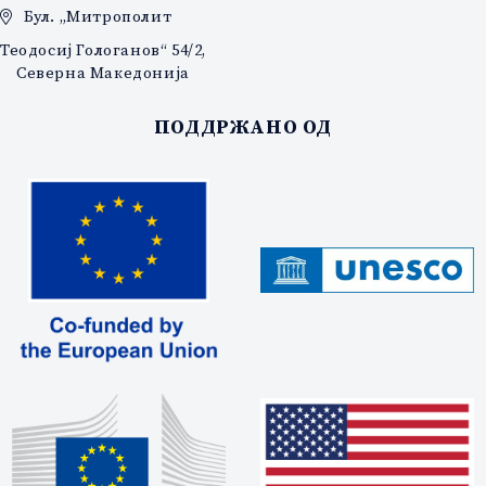
Бул. „Митрополит
Теодосиј Гологанов“ 54/2,
Северна Македонија
ПОДДРЖАНО ОД