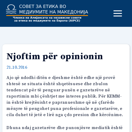
Skip
to
content
Njoftim për opinionin
21.10.2016
Ajo që ndodhi ditën e djeshme është edhe një provë
shtesë se situata është shqetësuese dhe zbulon
tendencat për të penguar punën e gazetarëve në
raportimin mbi çështjet me interes publik. Për KEMM-
in është krejtësisht e papranueshme që në çfarëdo
mënyre të pengohet puna profesionale e gazetarëve, e
cila duhet të jetë e lirë nga çdo presion dhe kërcënime.
Dhuna ndaj gazetarëve dhe punonjësve mediatik është