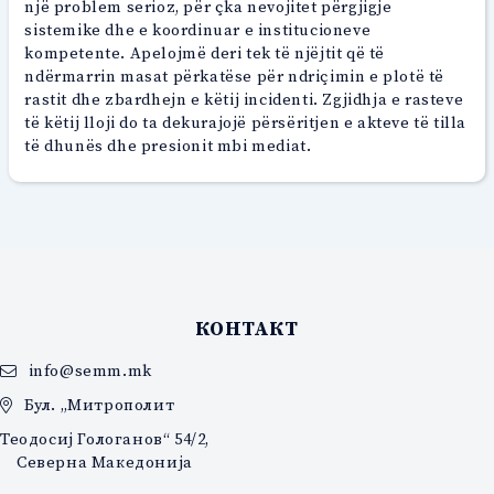
një problem serioz, për çka nevojitet përgjigje
sistemike dhe e koordinuar e institucioneve
kompetente. Apelojmë deri tek të njëjtit që të
ndërmarrin masat përkatëse për ndriçimin e plotë të
rastit dhe zbardhejn e këtij incidenti. Zgjidhja e rasteve
të këtij lloji do ta dekurajojë përsëritjen e akteve të tilla
të dhunës dhe presionit mbi mediat.
КОНТАКТ
info@semm.mk
Бул. „Митрополит
Теодосиј Гологанов“ 54/2,
Северна Македонија