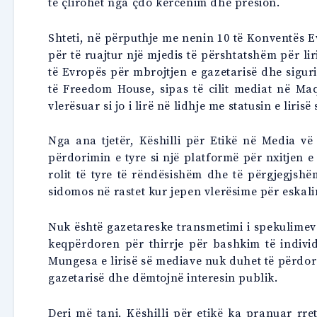
të çlirohet nga çdo kërcënim dhe presion.
Shteti, në përputhje me nenin 10 të Konventës Ev
për të ruajtur një mjedis të përshtatshëm për lir
të Evropës për mbrojtjen e gazetarisë dhe siguris
të Freedom House, sipas të cilit mediat në Maq
vlerësuar si jo i lirë në lidhje me statusin e liris
Nga ana tjetër, Këshilli për Etikë në Media vë
përdorimin e tyre si një platformë për nxitjen e
rolit të tyre të rëndësishëm dhe të përgjegjshëm
sidomos në rastet kur jepen vlerësime për eskal
Nuk është gazetareske transmetimi i spekulimev
keqpërdoren për thirrje për bashkim të indivi
Mungesa e lirisë së mediave nuk duhet të përdore
gazetarisë dhe dëmtojnë interesin publik.
Deri më tani, Këshilli për etikë ka pranuar rr