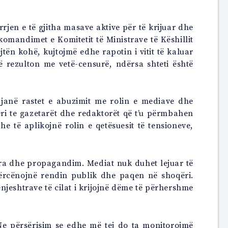
rjen e të gjitha masave aktive për të krijuar dhe
ekomandimet e Komitetit të Ministrave të Këshillit
jtën kohë, kujtojmë edhe rapotin i vitit të kaluar
ë rezulton me vetë-censurë, ndërsa shteti është
a janë rastet e abuzimit me rolin e mediave dhe
deri te gazetarët dhe redaktorët që t’u përmbahen
he të aplikojnë rolin e qetësuesit të tensioneve,
tra dhe propagandim. Mediat nuk duhet lejuar të
kërcënojnë rendin publik dhe paqen në shoqëri.
njeshtrave të cilat i krijojnë dëme të përhershme
 Ne përsërisim se edhe më tej do ta monitorojmë