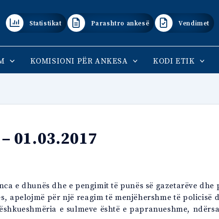
Statistikat
Parashtro ankesë
Vendimet
M
KOMISIONI PËR ANKESA
KODI ETIK
– 01.03.2017
denca e dhunës dhe e pengimit të punës së gazetarëve dhe
atës, apelojmë për një reagim të menjëhershme të policisë
dëshkueshmëria e sulmeve është e papranueshme, ndërsa 