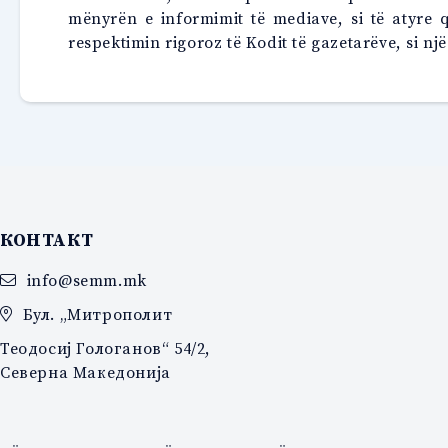
mënyrën e informimit të mediave, si të atyre 
respektimin rigoroz të Kodit të gazetarëve, si n
КОНТАКТ
info@semm.mk
Бул. „Митрополит
Теодосиј Гологанов“ 54/2,
Северна Македонија