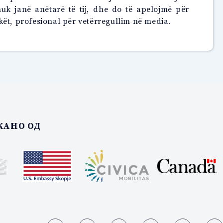
uk janë anëtarë të tij, dhe do të apelojmë për
kët, profesional për vetërregullim në media.
АНО ОД