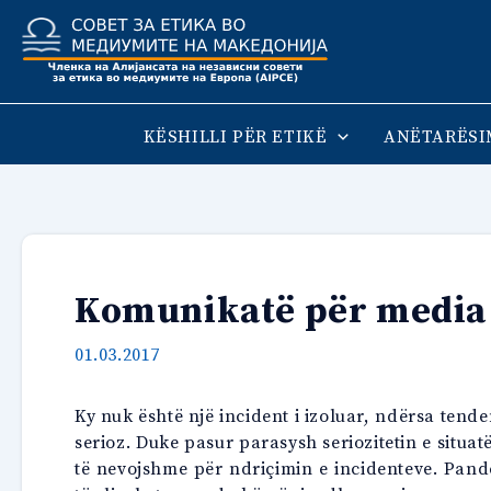
Skip
to
content
KËSHILLI PËR ETIKË
ANËTARËSI
Komunikatë për media 
01.03.2017
Ky nuk është një incident i izoluar, ndërsa ten
serioz. Duke pasur parasysh seriozitetin e situ
të nevojshme për ndriçimin e incidenteve. Pan