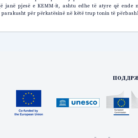
që janë pjesë e KEMM-it, ashtu edhe të atyre që ende n
jë parakusht për përkatësinë në këtë trup tonin të përbash
ПОДДРЖ