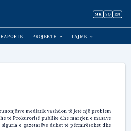
MK
SQ
EN
RAPORTE
PROJEKTE
LAJME
 punonjësve mediatik vazhdon të jetë një problem
 dhe të Prokurorisë publike dhe marrjen e masave
siguria e gazetarëve duhet të përmirësohet dhe