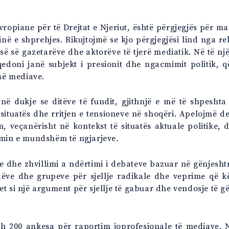
ropiane për të Drejtat e Njeriut, është përgjegjës për mar
inë e shprehjes. Rikujtojmë se kjo përgjegjësi lind nga r
ë së gazetarëve dhe aktorëve të tjerë mediatik. Në të një
edoni janë subjekt i presionit dhe ngacmimit politik, q
ë së mediave.
 në dukje se ditëve të fundit, gjithnjë e më të shpesht
 situatës dhe rritjen e tensioneve në shoqëri. Apelojmë 
, veçanërisht në kontekst të situatës aktuale politike, d
imin e mundshëm të ngjarjeve.
e dhe zhvillimi a ndërtimi i debateve bazuar në gënjesh
dëve dhe grupeve për sjellje radikale dhe veprime që 
t si një argument për sjellje të gabuar dhe vendosje të gë
eth 200 ankesa për raportim joprofesionale të mediave.