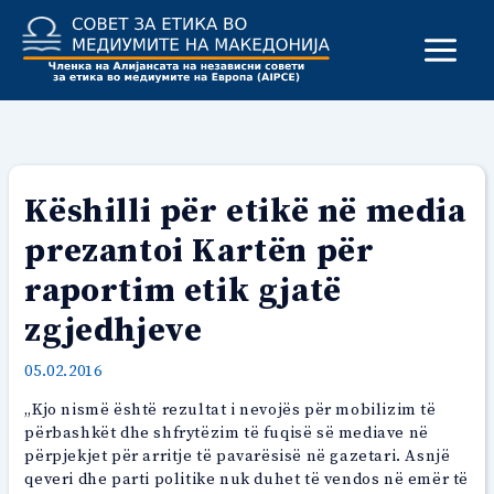
Skip
to
content
Këshilli për etikë në media
prezantoi Kartën për
raportim etik gjatë
zgjedhjeve
05.02.2016
„Kjo nismë është rezultat i nevojës për mobilizim të
përbashkët dhe shfrytëzim të fuqisë së mediave në
përpjekjet për arritje të pavarësisë në gazetari. Asnjë
qeveri dhe parti politike nuk duhet të vendos në emër të