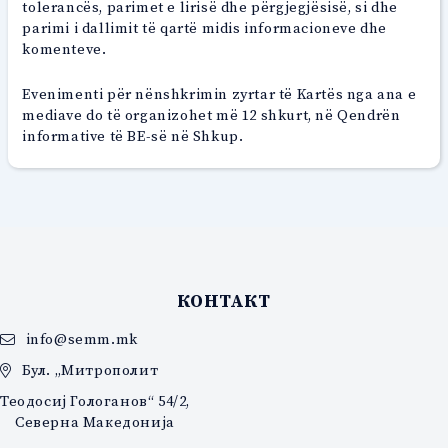
tolerancës, parimet e lirisë dhe përgjegjësisë, si dhe
parimi i dallimit të qartë midis informacioneve dhe
komenteve.
Evenimenti për nënshkrimin zyrtar të Kartës nga ana e
mediave do të organizohet më 12 shkurt, në Qendrën
informative të BE-së në Shkup.
КОНТАКТ
info@semm.mk
Бул. „Митрополит
Теодосиј Гологанов“ 54/2,
Северна Македонија