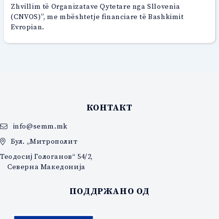
Zhvillim të Organizatave Qytetare nga Sllovenia
(CNVOS)”, me mbështetje financiare të Bashkimit
Evropian.
КОНТАКТ
info@semm.mk
Бул. „Митрополит
Теодосиј Гологанов“ 54/2,
Северна Македонија
ПОДДРЖАНО ОД