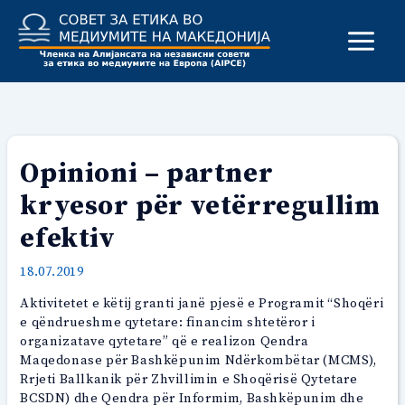
Skip
to
content
Opinioni – partner
kryesor për vetërregullim
efektiv
18.07.2019
Aktivitetet e këtij granti janë pjesë e Programit “Shoqëri
e qëndrueshme qytetare: financim shtetëror i
organizatave qytetare” që e realizon Qendra
Maqedonase për Bashkëpunim Ndërkombëtar (MCMS),
Rrjeti Ballkanik për Zhvillimin e Shoqërisë Qytetare
BCSDN) dhe Qendra për Informim, Bashkëpunim dhe