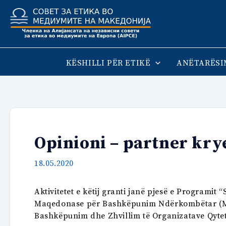
Skip
to
content
KËSHILLI PËR ETIKË
ANËTARËSI
Opinioni – partner kry
18.05.2020
Aktivitetet e këtij granti janë pjesë e Programi
Maqedonase për Bashkëpunim Ndërkombëtar (MCM
Bashkëpunim dhe Zhvillim të Organizatave Qytet