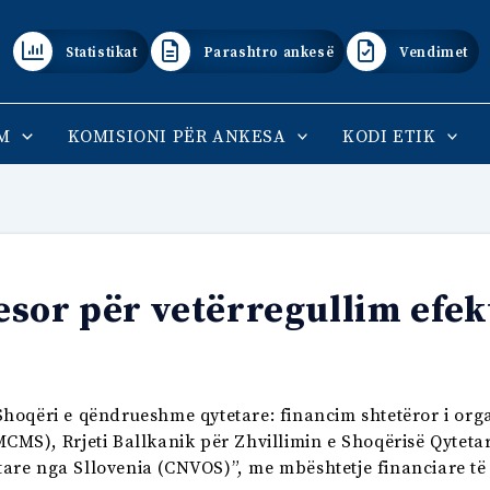
Statistikat
Parashtro ankesë
Vendimet
M
KOMISIONI PËR ANKESA
KODI ETIK
esor për vetërregullim efek
t “Shoqëri e qëndrueshme qytetare: financim shtetëror i or
S), Rrjeti Ballkanik për Zhvillimin e Shoqërisë Qytet
are nga Sllovenia (CNVOS)”, me mbështetje financiare të