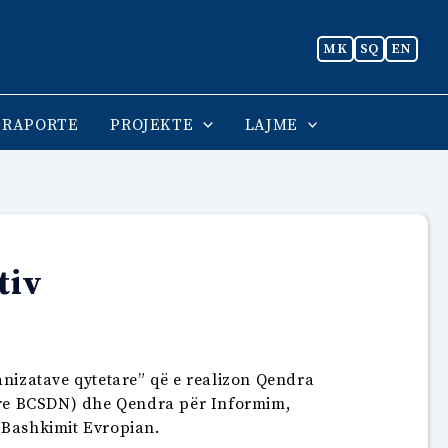
MK
SQ
EN
RAPORTE
PROJEKTE
LAJME
tiv
ganizatave qytetare” që e realizon Qendra
are BCSDN) dhe Qendra për Informim,
 Bashkimit Evropian.