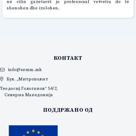
në cilin gazetarët jo profesional vetvetiu do të
shenohen dhe izolohen.
КОНТАКТ
info@semm.mk
Бул. „Митрополит
Теодосиј Гологанов“ 54/2,
Северна Македонија
ПОДДРЖАНО ОД