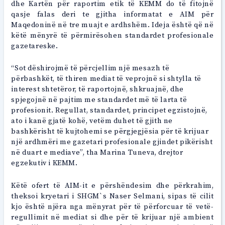
dhe Kartën për raportim etik të KEMM do të fitojnë
qasje falas deri te gjitha informatat e AIM për
Maqedoninë në tre muajt e ardhshëm. Ideja është që në
këtë mënyrë të përmirësohen standardet profesionale
gazetareske.
“Sot dëshirojmë të përcjellim një mesazh të
përbashkët, të thiren mediat të veprojnë si shtylla të
interest shtetëror, të raportojnë, shkruajnë, dhe
spjegojnë në pajtim me standardet më të larta të
profesionit. Regullat, standardet, principet egzistojnë,
ato i kanë gjatë kohë, vetëm duhet të gjith ne
bashkërisht të kujtohemi se përgjegjësia për të krijuar
një ardhmëri me gazetari profesionale gjindet pikërisht
në duart e mediave”, tha Marina Tuneva, drejtor
egzekutiv i KEMM.
Këtë ofert të AIM-it e përshëndesim dhe përkrahim,
theksoi kryetari i SHGM`s Naser Selmani, sipas të cilit
kjo është njëra nga mënyrat për të përforcuar të vetë-
regullimit në mediat si dhe për të krijuar një ambient