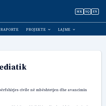
MK
SQ
EN
RAPORTE
PROJEKTE
LAJME
ediatik
 përfshirjes civile në mbështetjen dhe avancimin