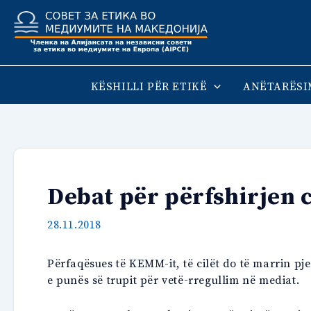
Skip
to
content
KËSHILLI PËR ETIKË
ANËTARËSI
Debat për përfshirjen c
28.11.2018
Përfaqësues të KEMM-it, të cilët do të marrin pj
e punës së trupit për vetë-rregullim në mediat.