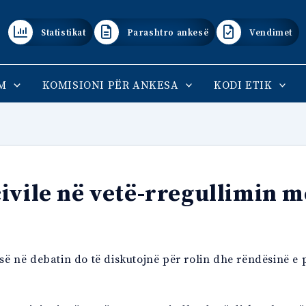
Statistikat
Parashtro ankesë
Vendimet
M
KOMISIONI PËR ANKESA
KODI ETIK
ivile në vetë-rregullimin m
esë në debatin do të diskutojnë për rolin dhe rëndësinë e