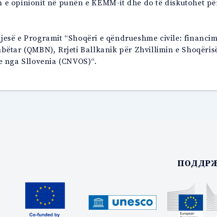
e opinionit në punën e KEMM-it dhe do të diskutohet pë
pjesë e Programit “Shoqëri e qëndrueshme civile: financim
r (QMBN), Rrjeti Ballkanik për Zhvillimin e Shoqërisë
e nga Sllovenia (CNVOS)“.
ПОДДРЖ