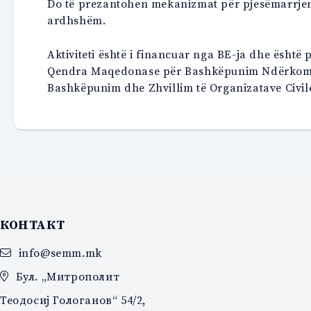
Do të prezantohen mekanizmat për pjesëmarrjen 
ardhshëm.
Aktiviteti është i financuar nga BE-ja dhe është 
Qendra Maqedonase për Bashkëpunim Ndërkombëta
Bashkëpunim dhe Zhvillim të Organizatave Civil
КОНТАКТ
info@semm.mk
Бул. „Митрополит
Теодосиј Гологанов“ 54/2,