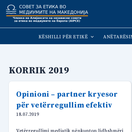
Skip
to
content
KËSHILLI PËR ETIKË
ANËTARËSI
KORRIK 2019
Opinioni – partner kryesor
për vetërregullim efektiv
18.07.2019
Vetërregullimi mediatik nënkupton lidhshmëri