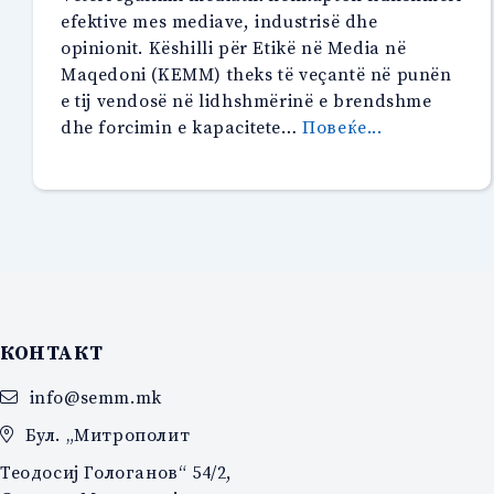
efektive mes mediave, industrisë dhe
opinionit. Këshilli për Etikë në Media në
Maqedoni (KEMM) theks të veçantë në punën
e tij vendosë në lidhshmërinë e brendshme
“Opinioni
dhe forcimin e kapacitete…
Повеќе...
–
partner
kryesor
për
vetërregulli
efektiv”
КОНТАКТ
info@semm.mk
Бул. „Митрополит
Теодосиј Гологанов“ 54/2,