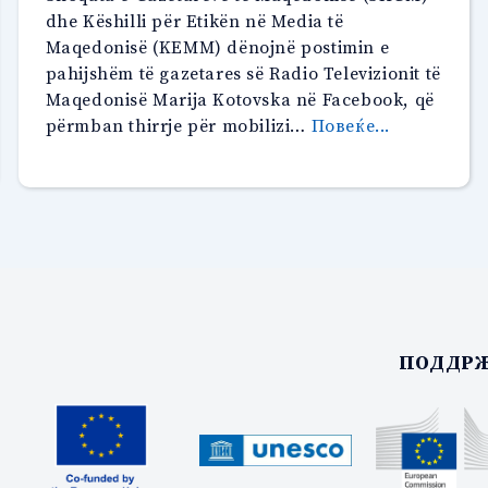
dhe Këshilli për Etikën në Media të
Maqedonisë (KEMM) dënojnë postimin e
pahijshëm të gazetares së Radio Televizionit të
Maqedonisë Marija Kotovska në Facebook, që
“Dënohet
përmban thirrje për mobilizi…
Повеќе...
postimi
i
gazetares
së
m
RTVM
në
Facebook ”
ПОДДРЖ