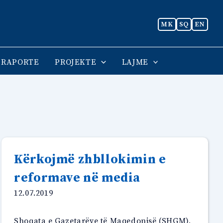
MK
SQ
EN
RAPORTE
PROJEKTE
LAJME
Kërkojmë zhbllokimin e
reformave në media
12.07.2019
Shoqata e Gazetarëve të Maqedonisë (SHGM),