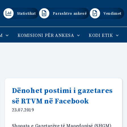
Statistikat
Parashtro ankesë
Vendimet
M
KOMISIONI PËR ANKESA
KODI ETIK
Dënohet postimi i gazetares
së RTVM në Facebook
23.07.2019
Shoqata e Gazetarëve të Maqedonisë (SHGM)