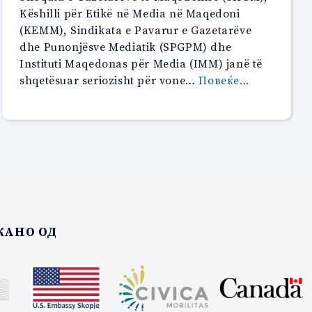
Këshilli për Etikë në Media në Maqedoni
(KEMM), Sindikata e Pavarur e Gazetarëve
dhe Punonjësve Mediatik (SPGPM) dhe
Instituti Maqedonas për Media (IMM) janë të
“Kërkojmë
shqetësuar seriozisht për vone…
Повеќе...
zhbllokimi
e
reformave
në
media”
АНО ОД