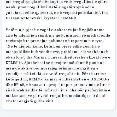
me rregullat, çfarë nënkupton vetë-rregullimi, e çfarë
nënkupton rregullimi. Këtë e ngatërrojnë edhe
gazetarët edhe qytetarët, e në veçanti politikanët“, tha
Dragan Antonovski, kryetar i KEMM-it.
Vetëm një pjesë e vogël e ankesave janë zgjidhur me
anë të ndërmjetësimit, gjë që konfirmon se mediat ende
rezistojnë të pranojnë gabimet në raportimin e tyre.
“Në të njëjtën kohë, këtu bën pjesë edhe çështja e
mospublikimit të vendimeve, problem i cili vazhdon të
ekzistojë”, tha Marina Tuneva, drejtoreshë ekzektuive e
KEMM-it. Ajo theksoi se nevojitet më shumë punë në
mënyrë aktive për ndërgjegjësimin dhe ngritjen e
vetëdijes mbi efektet e vetë-rregullimit. Për të arritur
këtë qëllim, KEMM-i ka marrë mbështetjen e UNESCO-s
dhe BE-së, në suaza të projektit për promovimin e lirisë
së shprehjes dhe të informimit, si dhe për përforcimin e
mekanizmave për vetë-rregullim mediatik, i cili do të
zbatohet gjatë gjithë vitit.