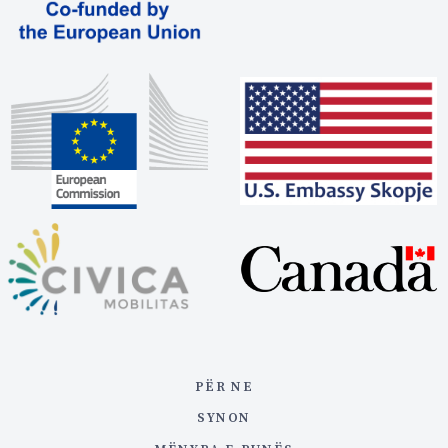
PËR NE
SYNON