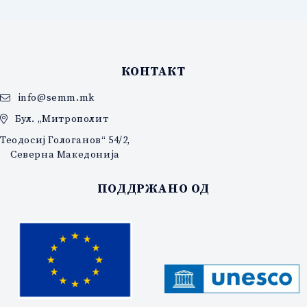
КОНТАКТ
info@semm.mk
Бул. „Митрополит
Теодосиј Гологанов“ 54/2,
Северна Македонија
ПОДДРЖАНО ОД