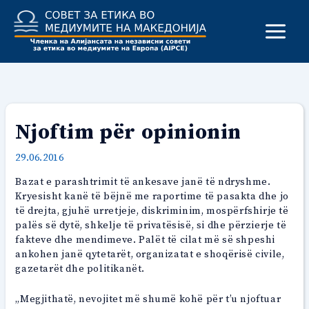
Skip
to
content
Njoftim për opinionin
29.06.2016
Bazat e parashtrimit të ankesave janë të ndryshme.
Kryesisht kanë të bëjnë me raportime të pasakta dhe jo
të drejta, gjuhë urretjeje, diskriminim, mospërfshirje të
palës së dytë, shkelje të privatësisë, si dhe përzierje të
fakteve dhe mendimeve. Palët të cilat më së shpeshi
ankohen janë qytetarët, organizatat e shoqërisë civile,
gazetarët dhe politikanët.
„Megjithatë, nevojitet më shumë kohë për t’u njoftuar