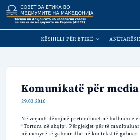
Skip
to
content
KËSHILLI PËR ETIKË
ANËTARËSI
Komunikatë për media
29.03.2016
Në veçanti dënojmë pretendimet në ballinën e edi
“Tortura në shqip”. Përpjekjet për të manipuluar
në mënyrë të gabuar dhe në kontekst të gabuar.