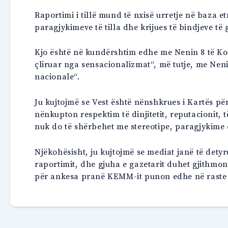
Raportimi i tillë mund të nxisë urretje në baza 
paragjykimeve të tilla dhe krijues të bindjeve të
Kjo është në kundërshtim edhe me Nenin 8 të Kod
çliruar nga sensacionalizmat“, më tutje, me Nenin
nacionale“.
Ju kujtojmë se Vest është nënshkrues i Kartës për
nënkupton respektim të dinjitetit, reputacionit, t
nuk do të shërbehet me stereotipe, paragjykime 
Njëkohësisht, ju kujtojmë se mediat janë të dety
raportimit, dhe gjuha e gazetarit duhet gjithmon
për ankesa pranë KEMM-it punon edhe në raste të 