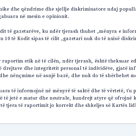
etnike dhe qëndrime dhe sjellje diskriminatore ndaj popull
 gabuara në mesin e opinionit.
it të gazetarëve, ku ndër tjerash thuhet „mënyra e inform
 10 të Kodit sipas të cilit „gazetari nuk do të nxisë disk
 raportim etik në të cilën, ndër tjerash, është theksuar e
ë drejtave dhe integritetit personal të individëve, gjatë i
dhe nënçmime në asnjë bazë, dhe nuk do të shërbehet me g
ruara të informojnë në mënyrë të saktë dhe të vërtetë, t’u
ë të jetë e matur dhe neutrale, kundrejt atyre që ofrojn
tjera të raportimit jo korrekt dhe shkeljes së Kartës lidh