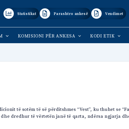
Statistikat
Parashtro ankesë
Vendimet
M
KOMISIONI PËR ANKESA
KODI ETIK
cionit të sotëm të së përditshmes “Vest”, ku thuhet se “F
 dhe dredhur të vërtetën janë të qarta, ndërsa ngjarja dhe