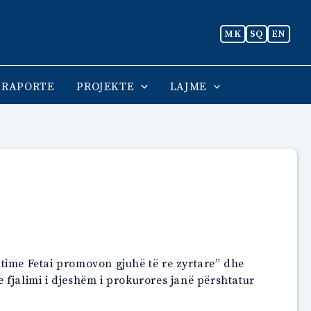
MK
SQ
EN
RAPORTE
PROJEKTE
LAJME
atime Fetai promovon gjuhë të re zyrtare” dhe
 fjalimi i djeshëm i prokurores janë përshtatur