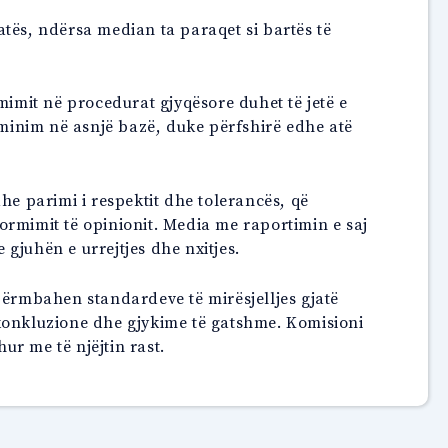
atës, ndërsa median ta paraqet si bartës të
imit në procedurat gjyqësore duhet të jetë e
riminim në asnjë bazë, duke përfshirë edhe atë
dhe parimi i respektit dhe tolerancës, që
nformimit të opinionit. Media me raportimin e saj
juhën e urrejtjes dhe nxitjes.
 përmbahen standardeve të mirësjelljes gjatë
ë konkluzione dhe gjykime të gatshme. Komisioni
ur me të njëjtin rast.