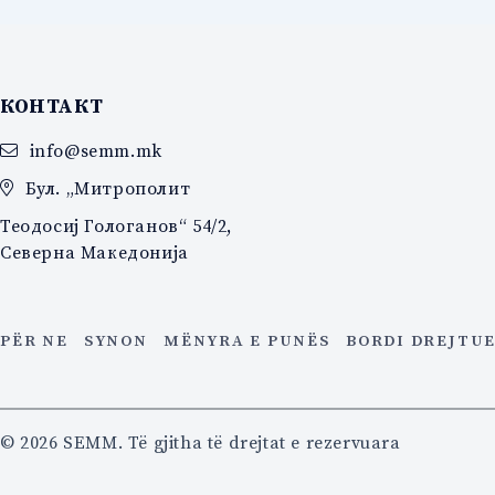
КОНТАКТ
info@semm.mk
Бул. „Митрополит
Теодосиј Гологанов“ 54/2,
Северна Македонија
PËR NE
SYNON
MËNYRA E PUNËS
BORDI DREJTU
© 2026 SEMM. Të gjitha të drejtat e rezervuara