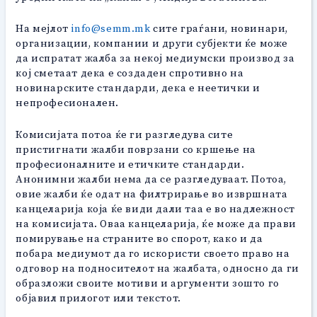
На мејлот
info@semm.mk
сите граѓани, новинари,
организации, компании и други субјекти ќе може
да испратат жалба за некој медиумски производ за
кој сметаат дека е создаден спротивно на
новинарските стандарди, дека е неетички и
непрофесионален.
Комисијата потоа ќе ги разгледува сите
пристигнати жалби поврзани со кршење на
професионалните и етичките стандарди.
Анонимни жалби нема да се разгледуваат. Потоа,
овие жалби ќе одат на филтрирање во извршната
канцеларија која ќе види дали таа е во надлежност
на комисијата. Оваа канцеларија, ќе може да прави
помирување на страните во спорот, како и да
побара медиумот да го искористи своето право на
одговор на подносителот на жалбата, односно да ги
образложи своите мотиви и аргументи зошто го
објавил прилогот или текстот.