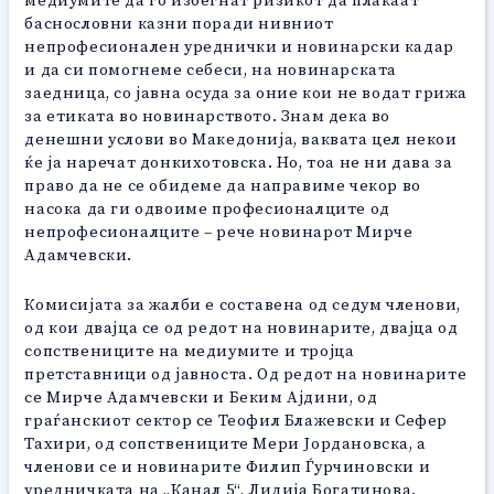
медиумите да го избегнат ризикот да плаќаат
баснословни казни поради нивниот
непрофесионален уреднички и новинарски кадар
и да си помогнеме себеси, на новинарската
заедница, со јавна осуда за оние кои не водат грижа
за етиката во новинарството. Знам дека во
денешни услови во Македонија, ваквата цел некои
ќе ја наречат донкихотовска. Но, тоа не ни дава за
право да не се обидеме да направиме чекор во
насока да ги одвоиме професионалците од
непрофесионалците – рече новинарот Мирче
Адамчевски.
Комисијата за жалби е составена од седум членови,
од кои двајца се од редот на новинарите, двајца од
сопствениците на медиумите и тројца
претставници од јавноста. Од редот на новинарите
се Мирче Адамчевски и Беким Ајдини, од
граѓанскиот сектор се Теофил Блажевски и Сефер
Тахири, од сопствениците Мери Јордановска, а
членови се и новинарите Филип Ѓурчиновски и
уредничката на „Канал 5“, Лидија Богатинова.