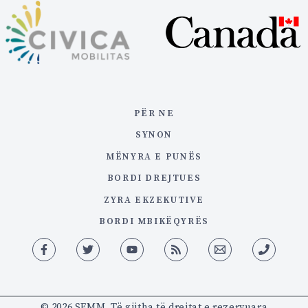
PËR NE
SYNON
MËNYRA E PUNËS
BORDI DREJTUES
ZYRA EKZEKUTIVE
BORDI MBIKËQYRËS
© 2026 SEMM. Të gjitha të drejtat e rezervuara