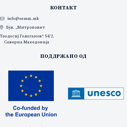
КОНТАКТ
info@semm.mk
Бул. „Митрополит
Теодосиј Гологанов“ 54/2,
Северна Македонија
ПОДДРЖАНО ОД