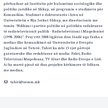
përfunduar në Institutin për hulumtime sociologjike dhe
politiko-juridike në Shkup, në programin e studimeve për
Komunikim. Studimet e doktoraturës i kreu në
Universitetin e Nju Jorkut-Shkup, me disertacionin me
temën “Ndikimi i partive politike në politikën redaktuese
të radiotelevizionit publik - Radiotelevizioni i Maqedonisë
(1998-2006)”. Prej vitit 2008 ligjëron disa lëndë nga fusha e
medias dhe komunikimit në Universitetin e Evropës
Juglindore në Tetovë. Tahiri ka mbi 15 vjet përvojë
gazetareske dhe redaktuese në media: Fakti, Radio-
Televizioni Maqedonas, TV Alsat dhe Radio Evropa e Lirë.
Ai ka marrë pjesë në disa projekte kërkimore të lidhura
me median.
tahiri@semm.mk