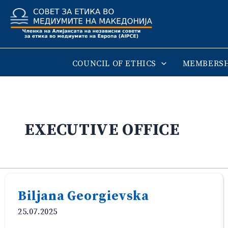
Skip
to
content
COUNCIL OF ETHICS
MEMBERSH
EXECUTIVE OFFICE
Biljana Georgievska
25.07.2025