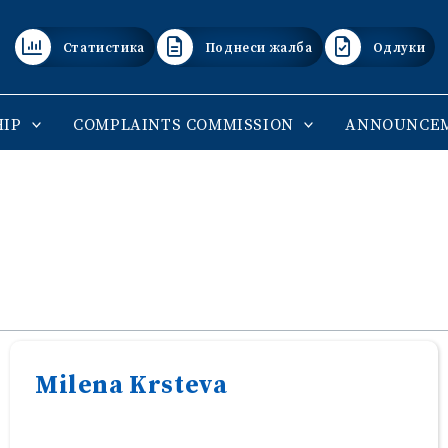
Статистика
Поднеси жалба
Одлуки
IP
COMPLAINTS COMMISSION
ANNOUNCE
Milena Krsteva