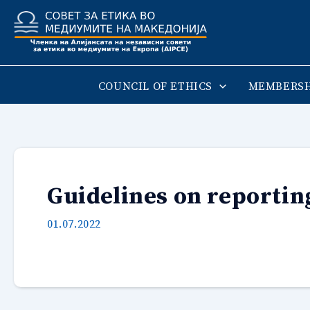
Skip
to
content
COUNCIL OF ETHICS
MEMBERSH
Guidelines on reportin
01.07.2022