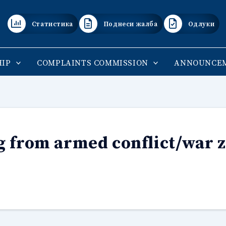
Статистика
Поднеси жалба
Одлуки
IP
COMPLAINTS COMMISSION
ANNOUNCE
g from armed conflict/war 