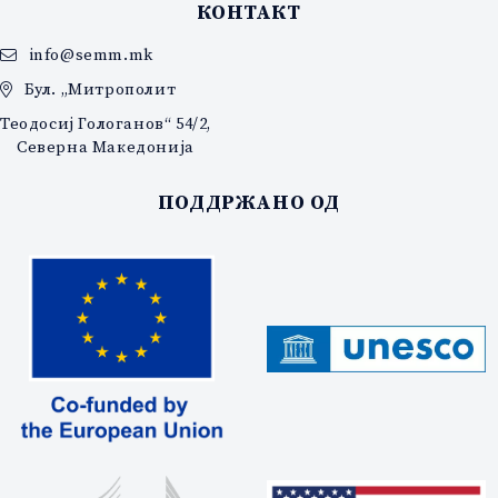
КОНТАКТ
info@semm.mk
Бул. „Митрополит
Теодосиј Гологанов“ 54/2,
Северна Македонија
ПОДДРЖАНО ОД