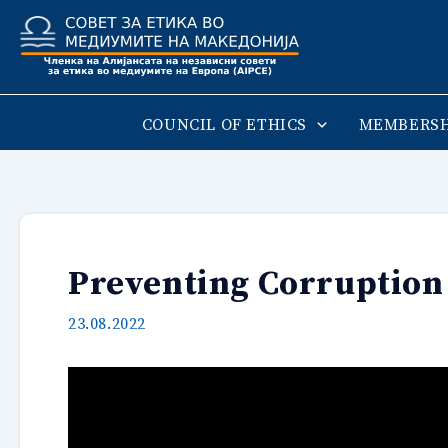
Skip
to
content
COUNCIL OF ETHICS
MEMBERSH
Preventing Corruption 
23.08.2022