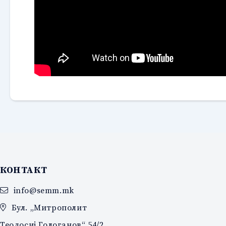
КОНТАКТ
info@semm.mk
Бул. „Митрополит
Теодосиј Гологанов“ 54/2,