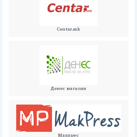
Centar.mk
Денес магазин
Макпрес