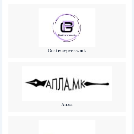
Gostivarpress.mk
Апла