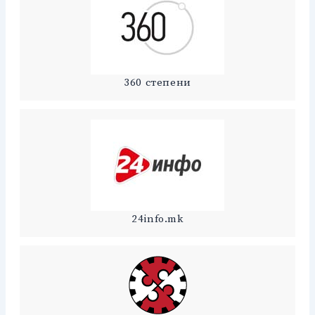
360 степени
24info.mk