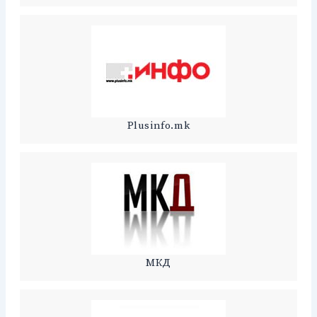
Plusinfo.mk
МКД