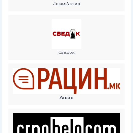
ЛокалАктив
Сведок
Рацин