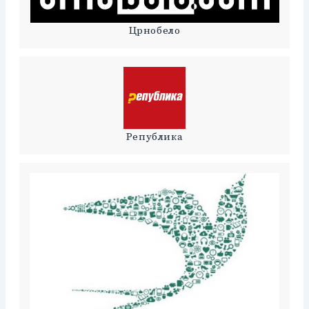
Црнобело
Република