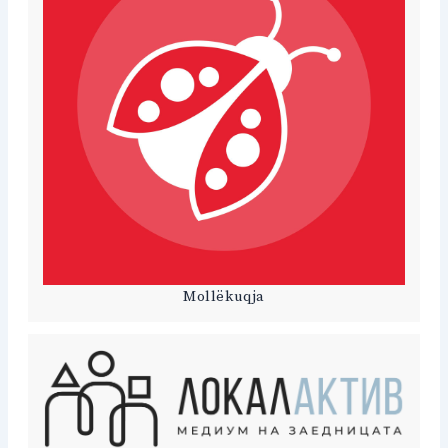
Mollëkuqja