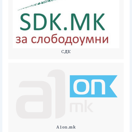
СДК
A1on.mk