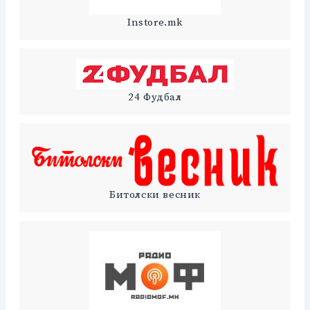
Instore.mk
24 Фудбал
Битолски весник